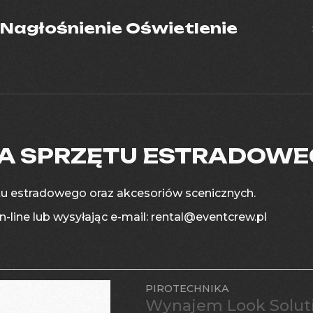
Nagłośnienie Oświetlenie
A SPRZĘTU ESTRADOW
u estradowego oraz akcesoriów scenicznych.
line lub wysyłając e-mail: rental@eventcrew.pl
PIROTECHNIKA
Wynajem Look Soluti