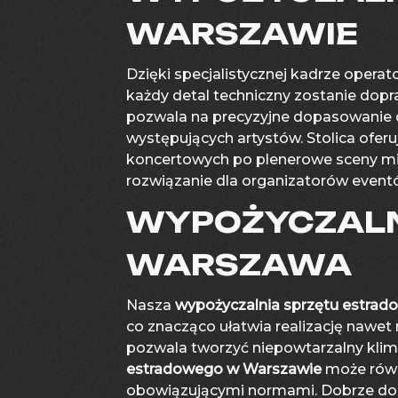
WARSZAWIE
Dzięki specjalistycznej kadrze operat
każdy detal techniczny zostanie dop
pozwala na precyzyjne dopasowanie d
występujących artystów. Stolica ofer
koncertowych po plenerowe sceny m
rozwiązanie dla organizatorów event
WYPOŻYCZALN
WARSZAWA
Nasza
wypożyczalnia sprzętu estra
co znacząco ułatwia realizację nawe
pozwala tworzyć niepowtarzalny klima
estradowego w Warszawie
może rów
obowiązującymi normami. Dobrze dob