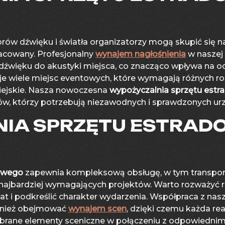
orów dźwięku i światła organizatorzy mogą skupić się n
racowany. Profesjonalny
wynajem nagłośnienia
w naszej
źwięku do akustyki miejsca, co znacząco wpływa na odb
uje wiele miejsc eventowych, które wymagają różnych ro
iejskie. Nasza nowoczesna
wypożyczalnia sprzętu est
ów, którzy potrzebują niezawodnych i sprawdzonych ur
IA SPRZĘTU ESTRA
dowego
zapewnia kompleksową obsługę, w tym transport,
t najbardziej wymagających projektów. Warto rozważyć
t i podkreślić charakter wydarzenia. Współpraca z nas
nież obejmować
wynajem scen
, dzięki czemu każda rea
rane elementy sceniczne w połączeniu z odpowiednim 