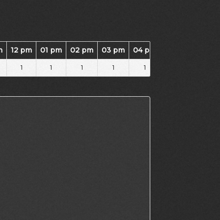
m
12 pm
01 pm
02 pm
03 pm
04 pm
05 pm
06 pm
1
1
1
1
1
1
1