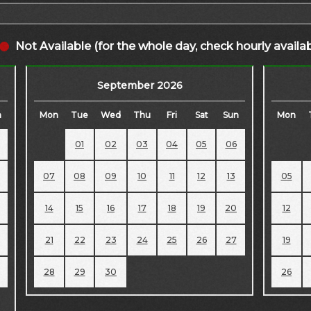
Not Available (for the whole day, check hourly availabi
September 2026
n
Mon
Tue
Wed
Thu
Fri
Sat
Sun
Mon
01
02
03
04
05
06
07
08
09
10
11
12
13
05
14
15
16
17
18
19
20
12
21
22
23
24
25
26
27
19
28
29
30
26