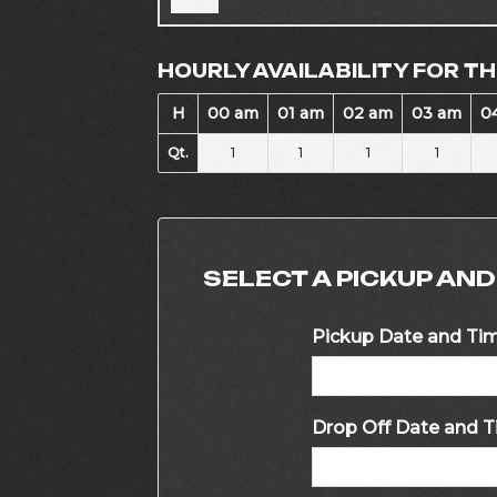
HOURLY AVAILABILITY FOR TH
H
00 am
01 am
02 am
03 am
0
Qt.
1
1
1
1
SELECT A PICKUP AND
Pickup Date and Ti
Drop Off Date and 