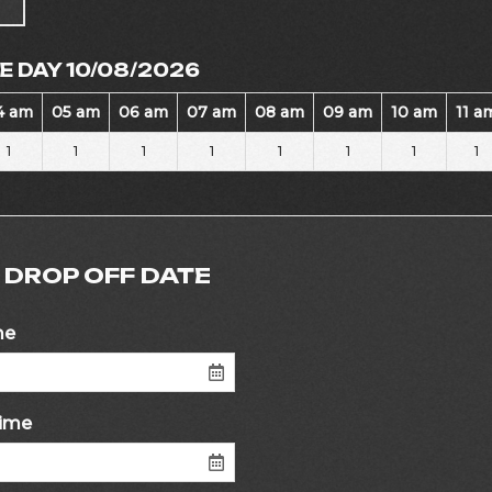
E DAY 10/08/2026
4 am
05 am
06 am
07 am
08 am
09 am
10 am
11 a
1
1
1
1
1
1
1
1
 DROP OFF DATE
me
Time