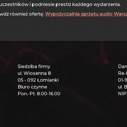
 uczestników i podniesie prestiż każdego wydarzenia.
wdź również ofertę:
Wypożyczalnia sprzętu audio War
Siedziba firmy
Dan
ul. Wiosenna 8
Re-
05 - 092 Łomianki
01-
Biuro czynne
ul.
Pon.-Pt. 8.00-16.00
NIP: