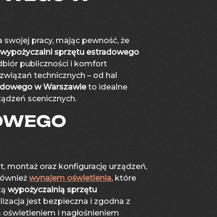
a swojej pracy, mając pewność, że
wypożyczalni sprzętu estradowego
iór publiczności i komfort
związań technicznych – od hal
radowego w Warszawie
to idealne
ządzeń scenicznych.
DOWEGO
 montaż oraz konfigurację urządzeń,
 również
wynajem oświetlenia
, które
zą
wypożyczalnią sprzętu
lizacja jest bezpieczna i zgodna z
oświetleniem i nagłośnieniem