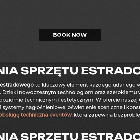
IA SPRZĘTU ESTRA
 estradowego
to kluczowy element każdego udanego wy
we. Dzięki nowoczesnym technologiom oraz szerokiem
oziomie technicznym i estetycznym. W ofercie naszej
i systemy nagłośnieniowe, oświetlenie sceniczne i ko
obsługę techniczna eventów
, która zapewnia bezprob
IA SPRZĘTU ESTRAD