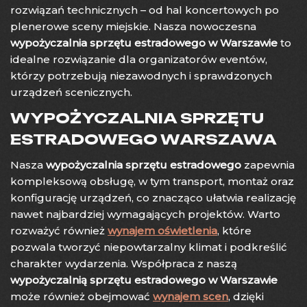
rozwiązań technicznych – od hal koncertowych po
plenerowe sceny miejskie. Nasza nowoczesna
wypożyczalnia sprzętu estradowego w Warszawie
to
idealne rozwiązanie dla organizatorów eventów,
którzy potrzebują niezawodnych i sprawdzonych
urządzeń scenicznych.
WYPOŻYCZALNIA SPRZĘTU
ESTRADOWEGO WARSZAWA
Nasza
wypożyczalnia sprzętu estradowego
zapewnia
kompleksową obsługę, w tym transport, montaż oraz
konfigurację urządzeń, co znacząco ułatwia realizację
nawet najbardziej wymagających projektów. Warto
rozważyć również
wynajem oświetlenia
, które
pozwala tworzyć niepowtarzalny klimat i podkreślić
charakter wydarzenia. Współpraca z naszą
wypożyczalnią sprzętu estradowego w Warszawie
może również obejmować
wynajem scen
, dzięki