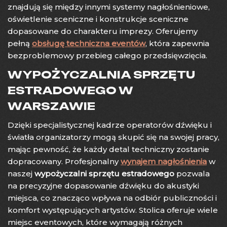
znajdują się między innymi systemy nagłośnieniowe,
oświetlenie sceniczne i konstrukcje sceniczne
dopasowane do charakteru imprezy. Oferujemy
pełną
obsługę techniczna eventów
, która zapewnia
bezproblemowy przebieg całego przedsięwzięcia.
WYPOŻYCZALNIA SPRZĘTU
ESTRADOWEGO W
WARSZAWIE
Dzięki specjalistycznej kadrze operatorów dźwięku i
światła organizatorzy mogą skupić się na swojej pracy,
mając pewność, że każdy detal techniczny zostanie
dopracowany. Profesjonalny
wynajem nagłośnienia
w
naszej
wypożyczalni sprzętu estradowego
pozwala
na precyzyjne dopasowanie dźwięku do akustyki
miejsca, co znacząco wpływa na odbiór publiczności i
komfort występujących artystów. Stolica oferuje wiele
miejsc eventowych, które wymagają różnych