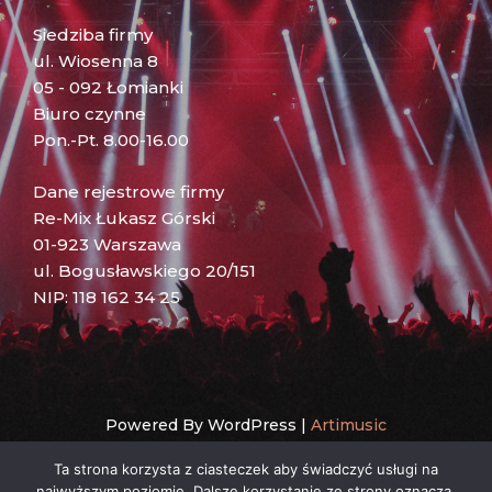
Siedziba firmy
ul. Wiosenna 8
05 - 092 Łomianki
Biuro czynne
Pon.-Pt. 8.00-16.00
Dane rejestrowe firmy
Re-Mix Łukasz Górski
01-923 Warszawa
ul. Bogusławskiego 20/151
NIP: 118 162 34 25
Powered By WordPress |
Artimusic
Ta strona korzysta z ciasteczek aby świadczyć usługi na
najwyższym poziomie. Dalsze korzystanie ze strony oznacza,