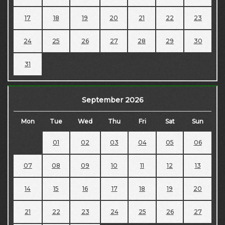
17
18
19
20
21
22
23
24
25
26
27
28
29
30
31
September 2026
Mon
Tue
Wed
Thu
Fri
Sat
Sun
01
02
03
04
05
06
07
08
09
10
11
12
13
14
15
16
17
18
19
20
21
22
23
24
25
26
27